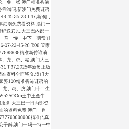
、蛇、兔、猴,澳门精准香港
8服务靠谱吗,新澳门免费谜语
-35-23 T:47,新澳门
026年港澳免费看资料,澳门一
特码送彩民,大三巴内部一
一肖一马一恃一中下一期预测
23-45-28 T:08,管家
777888888精准新传谁演
码诗:羊、龙、鸡、猪,澳门大三
1 T:37,2025年新奥正版
费精准资料全面释义,澳门大
管家婆100精准香港谜语的
:牛、龙、鸡、虎,澳门十二生
55525OOm王中王金牛
料查询服务,大三巴一肖内部资
大仙的资料免费,澳门一肖一
7788888888精准传真
红公子醉,澳门一码一特一中