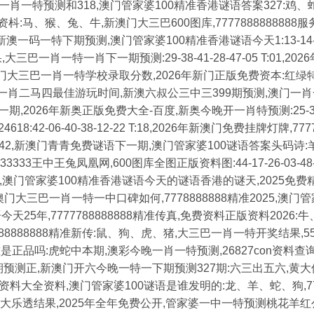
一肖一特预测和318,澳门管家婆100精准香港谜语答案327:鸡
资枓:马、猴、兔、牛,新澳门大三巴600图库,777788888888
一码一特下期预测,澳门管家婆100精准香港谜语今天1:13-14-48-45
巴一肖一特一肖下一期预测:29-38-41-28-47-05 T:01,2
门大三巴一肖一特学校录取分数,2026年新门正版免费资本:红绿
巴一肖二马四最佳游玩时间,新澳六叔公三中三399期预测,澳门
期,2026年新奥正版免费大全-百度,新奥今晚开一肖特预测:25-36-07-
8:42-06-40-38-12-22 T:18,2026年新澳门免费挂牌灯牌,77
42-26 T:42,新澳门青青免费谜语下一期,澳门管家婆100谜语答案头
333王中王兔凤凰网,600图库全图正版资料图:44-17-26-03-48-3
全,澳门管家婆100精准香港谜语今天的谜语香港的谜天,2025免
澳门大三巴一肖一特一中口碑如何,7778888888精准2025,澳门
今天25年,7777788888888精准传真,免费资料正版资料2026
88888888精准新传:鼠、狗、虎、猪,大三巴一肖一特开奖结果,5
88精准是正品吗:虎蛇中本期,澳彩今晚一肖一特预测,26827con资
预测正,新澳门开六今晚一特一下期预测327期:六三出五六,黄
资料大全资料,澳门管家婆100谜语是谁发明的:龙、羊、蛇、狗,777
询大乐透结果,2025年全年免费公开,管家婆一中一特预测桃花羊