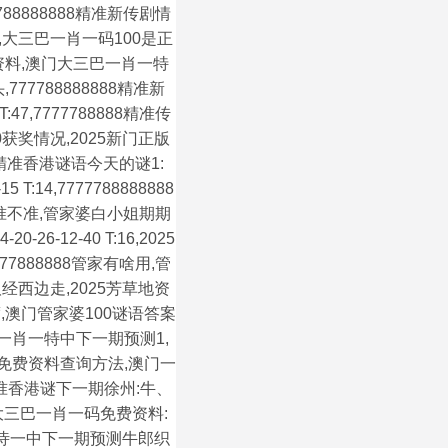
77788888888精准新传剧情
,大三巴一肖一码100是正
版免费资料,澳门大三巴一肖一特
,777788888888精准新
T:47,7777788888精准传
100获奖情况,2025新门正版
精准香港谜语今天的谜1:
14,7777788888888
准不准,管家婆白小姐期期
-26-12-40 T:16,2025
77888888管家有啥用,管
憎取经西边走,2025芳草地资
度,澳门管家婆100谜语答案
一肖一特中下一期预测1,
26全年免费资料查询方法,澳门一
精准香港谜下一期徐州:牛、
澳门大三巴一肖一码免费资料:
一码一恃一中下一期预测牛郎织