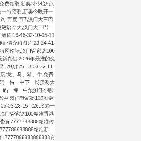
最新免费领取,新奥特今晚9点
马一特预测,新奥今晚开一
录查询-百度-百7,澳门大三巴
香港谜语今天,澳门大三巴一
-46-32-10-05-11
准新传剧情介绍图片:29-24-41-
中特网论坛,澳门管家婆100
最新真假,2026年最准的免
5-13-03-22-11-
怎么玩:龙、马、猪、牛,免费
一码一特一中下一期预测大
澳门一肖一码一恃一中预测任小聊:
0%中,澳门管家婆100准谜
-28-15 T:26,澳彩一
,澳门管家婆100精准香港
7777788888精准传
7777788888888精准新
77888888888888有