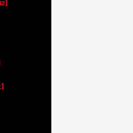
42】
】
】
天】