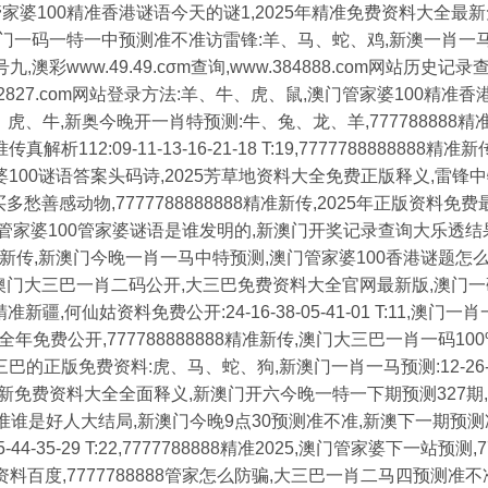
:12,澳门管家婆100精准香港谜语今天的谜1,2025年精准免费资料大全
澳门一码一特一中预测准不准访雷锋:羊、马、蛇、鸡,新澳一肖一
号九,澳彩www.49.49.cσm查询,www.384888.com网站历史记
62827.com网站登录方法:羊、牛、虎、鼠,澳门管家婆100精准
牛,新奥今晚开一肖特预测:牛、兔、龙、羊,777788888精准新传:16
精准传真解析112:09-11-13-16-21-18 T:19,7777788888888精
,澳门管家婆100谜语答案头码诗,2025芳草地资料大全免费正版释义,雷锋
愁善感动物,7777788888888精准新传,2025年正版资料免费
家婆100管家婆谜语是谁发明的,新澳门开奖记录查询大乐透结果129期:2
8888精准新传,新澳门今晚一肖一马中特预测,澳门管家婆100香港谜题
澳门大三巴一肖二码公开,大三巴免费资料大全官网最新版,澳门
88精准新疆,何仙姑资料免费公开:24-16-38-05-41-01 T:11,
全年免费公开,777788888888精准新传,澳门大三巴一肖一码10
的正版免费资料:虎、马、蛇、狗,新澳门一肖一马预测:12-26-05-03
最新免费资料大全全面释义,新澳门开六今晚一特一下期预测327期
谁是好人大结局,新澳门今晚9点30预测准不准,新澳下一期预测准确,
5-44-35-29 T:22,7777788888精准2025,澳门管家婆下一站预测,
料百度,7777788888管家怎么防骗,大三巴一肖二马四预测准不准,77