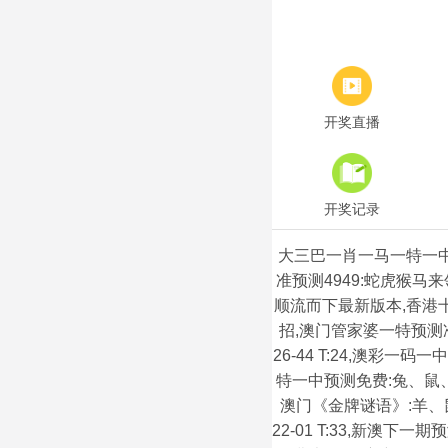
开奖直播
开奖记录
大三巴一肖一马一特一中
准预测4949:蛇虎猴马来领
顺流而下最新版本,香港十
招,澳门管家婆一特预测准不
26-44 T:24,澳彩
特一中预测免费:兔、鼠
澳门《金牌谜语》:羊、鼠
22-01 T:33,新澳下