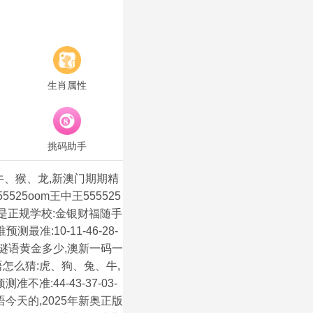
生肖属性
挑码助手
牛、猴、龙,新澳门期期精
525oom王中王555525
中是正规学校:金银财福随手
准:10-11-46-28-
精准谜语黄金多少,澳新一码一
怎么猜:虎、狗、兔、牛,
:44-43-37-03-
谜语今天的,2025年新奥正版