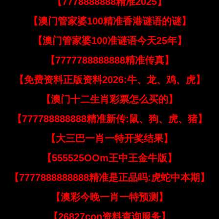
【7778888888精准2025】
【澳门管家婆100精准香港谜语的谜】
【澳门管家婆100准谜语今天25年】
【7777788888888精准传真】
【免费资料正版资料2026:牛、龙、鸡、虎】
【澳门十二生肖彩票怎么买的】
【777788888888精准新传:鼠、狗、虎、猪】
【大三巴一肖一特开奖结果】
【555525OOm王中王金牛版】
【7777888888888精准是正品吗:虎蛇中本期】
【澳彩今晚一肖一特预测】
【26827con资料查询服务】