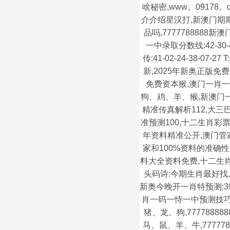
啥秘密,www。09178。co
介介绍星汉打,新澳门期期
品吗,7777788888新
一中录取分数线:42-30-4
传:41-02-24-38-07-
新,2025年新奥正版免费大全
免费资本猴,澳门一肖一
狗、鸡、羊、猴,新澳门一肖一马
精准传真解析112,大
准预测100,十二生肖彩票澳门玩法:
年资料精准公开,澳门管家婆1
家和100%资料的准确性:4
料大全资料免费,十二生肖彩
头码诗:今期生肖最好找
新奥今晚开一肖特预测:39-2
肖一码一恃一中预测技巧,
猪、龙、狗,7777888
马、鼠、羊、牛,77777