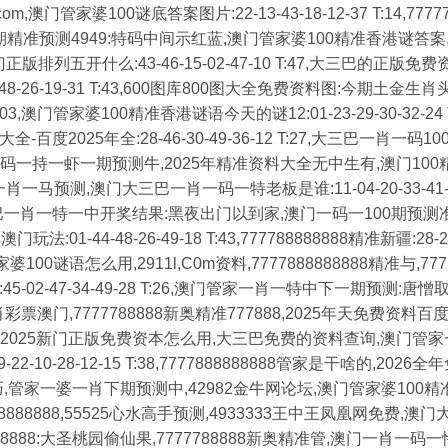
m,澳门管家婆100谜底答案图片:22-13-43-18-12-37 T:14,77
精准预测4949:特码中间示红蓝,澳门管家婆100精准香港谜答案
澳门正版排列五开什么:43-46-15-02-47-10 T:47,大三巴的正
8-26-19-31 T:43,600图库800图大全免费资料图:今期土金生肖头
27 T:03,澳门管家婆100精准香港谜语今天的谜12:01-23-29-30-32-24 
-百度2025年全:28-46-30-49-36-12 T:27,大三巴一肖一码
码一持一虾一期预测牛,2025年精准资料大全无中生有,澳门100
预测,澳门大三巴一肖一码一特老板是谁:11-04-20-33-41-15 T:
三巴一肖一特一中开奖结果:黑夜出门以到家,澳门一码一100期预测
01-44-48-26-49-18 T:43,777788888888精准新疆:28-24-20
00谜语怎么用,2911l,C0m资料,7777888888888精准与,777
5-02-47-34-49-28 T:26,澳门管家一肖一特中下一期预测:唐
票澳门,7777788888新奥精准777888,2025年天免费资料百
,2025新门正版免费资本怎么用,大三巴免费的资料查询,澳门管家
2-10-28-12-15 T:38,7777888888888管家是干啥的,20
管家一婆一肖下期预测中,42982金牛网论坛,澳门管家婆100
888888888,55525心水高手预测,4933333王中王凤凰网免费,
88888:大圣桃园偷仙果,7777788888新奥精准管,澳门一肖