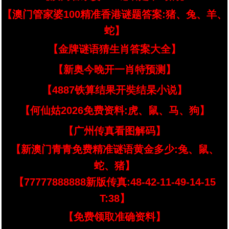
【澳门管家婆100精准香港谜题答案:猪、兔、羊、
蛇】
【金牌谜语猜生肖答案大全】
【新奥今晚开一肖特预测】
【4887铁算结果开奘结杲小说】
【何仙姑2026免费资料:虎、鼠、马、狗】
【广州传真看图解码】
【新澳门青青免费精准谜语黄金多少:兔、鼠、
蛇、猪】
【77777888888新版传真:48-42-11-49-14-15
T:38】
【免费领取准确资料】