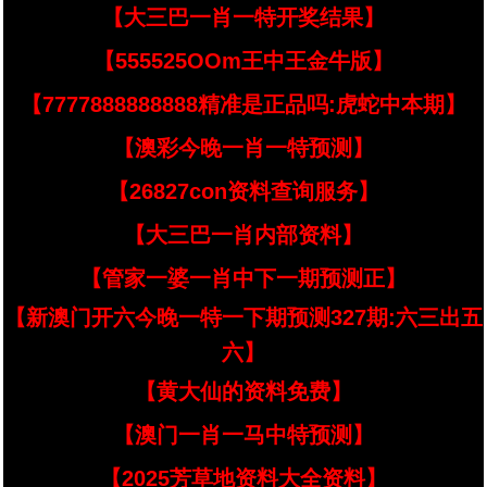
【大三巴一肖一特开奖结果】
【555525OOm王中王金牛版】
【7777888888888精准是正品吗:虎蛇中本期】
【澳彩今晚一肖一特预测】
【26827con资料查询服务】
【大三巴一肖内部资料】
【管家一婆一肖中下一期预测正】
【新澳门开六今晚一特一下期预测327期:六三出五
六】
【黄大仙的资料免费】
【澳门一肖一马中特预测】
【2025芳草地资料大全资料】