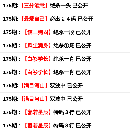
175期:
【三分酒意】
绝杀一头 已公开
175期:
【最爱自己】
必出２４码 已公开
175期：
【猫三狗四】
绝杀一段 已公开
175期：
【风尘满身】
绝杀①尾 已公开
175期：
【白衫学长】
绝杀一肖 已公开
175期：
【白衫学长】
绝杀一肖 已公开
175期:
【满目河山】
双波中 已公开
175期:
【满目河山】
双波中 已公开
175期：
【寥若星辰】
特码３行 已公开
175期：
【寥若星辰】
特码３行 已公开