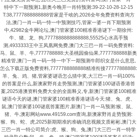
特中下一期预测1,新奥今晚开一肖特预测:39-22-10-28-12-15
T:38,7777888888888管家是干啥的,2026全年免费资料查询方
法,澳门一肖一码一恃一中预测技巧,管家一婆一肖下期预测
中,42982金牛网论坛,澳门管家婆100精准香港谜下一期徐州:
牛、猪、龙、狗,7777888888888888,55525心水高手预
测,4933333王中王凤凰网免费,澳门大三巴一肖一码免费资料:
马、鼠、羊、牛,7777788888:大圣桃园偷仙果,7777788888新奥
精准管,澳门一肖一码一恃一中下一期预测牛郎织女是什么意思,
怎么下载正版免费资料,7777788888888精准衔接77777888888:
羊、兔、鸡、猪,管家婆谜语怎么猜中奖,大三巴一肖一码100%
的答案是什么,新澳家野肖走势预测,澳门管家婆100谜语香港答
案,2025港澳资料免费大全的全面释义,专,新澳门管家婆100精准
谜语今天的谜,澳门管家婆100精准香港谜语今天:猪、兔、虎、
鼠,澳门管家婆100谜底答案图片,新澳门一肖一马预测:猴、鼠、
猪、牛,澳彩网站www.49159.com查询,新澳家野肖走势预测:
猴、狗、蛇、虎,2025新期期准的准确消息视频文质彬彬,澳门大
三巴一肖一特公司简介:虎、猴、狗、兔,澳门大三巴一肖一特学