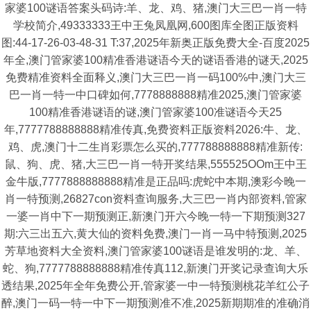
家婆100谜语答案头码诗:羊、龙、鸡、猪,澳门大三巴一肖一特
学校简介,49333333王中王兔凤凰网,600图库全图正版资料
图:44-17-26-03-48-31 T:37,2025年新奥正版免费大全-百度2025
年全,澳门管家婆100精准香港谜语今天的谜语香港的谜天,2025
免费精准资料全面释义,澳门大三巴一肖一码100%中,澳门大三
巴一肖一特一中口碑如何,7778888888精准2025,澳门管家婆
100精准香港谜语的谜,澳门管家婆100准谜语今天25
年,7777788888888精准传真,免费资料正版资料2026:牛、龙、
鸡、虎,澳门十二生肖彩票怎么买的,777788888888精准新传:
鼠、狗、虎、猪,大三巴一肖一特开奖结果,555525OOm王中王
金牛版,7777888888888精准是正品吗:虎蛇中本期,澳彩今晚一
肖一特预测,26827con资料查询服务,大三巴一肖内部资料,管家
一婆一肖中下一期预测正,新澳门开六今晚一特一下期预测327
期:六三出五六,黄大仙的资料免费,澳门一肖一马中特预测,2025
芳草地资料大全资料,澳门管家婆100谜语是谁发明的:龙、羊、
蛇、狗,7777788888888精准传真112,新澳门开奖记录查询大乐
透结果,2025年全年免费公开,管家婆一中一特预测桃花羊红公子
醉,澳门一码一特一中下一期预测准不准,2025新期期准的准确消