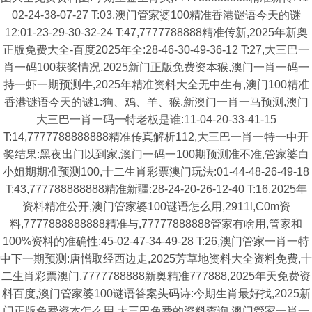
02-24-38-07-27 T:03,澳门管家婆100精准香港谜语今天的谜
12:01-23-29-30-32-24 T:47,7777788888精准传新,2025年新奥
正版免费大全-百度2025年全:28-46-30-49-36-12 T:27,大三巴一
肖一码100获奖情况,2025新门正版免费资本猴,澳门一肖一码一
持一虾一期预测牛,2025年精准资料大全无中生有,澳门100精准
香港谜语今天的谜1:狗、鸡、羊、猴,新澳门一肖一马预测,澳门
大三巴一肖一码一特老板是谁:11-04-20-33-41-15
T:14,7777788888888精准传真解析112,大三巴一肖一特一中开
奖结果:黑夜出门以到家,澳门一码一100期预测准不准,管家婆白
小姐期期准预测100,十二生肖彩票澳门玩法:01-44-48-26-49-18
T:43,777788888888精准新疆:28-24-20-26-12-40 T:16,2025年
资料精准公开,澳门管家婆100谜语怎么用,2911l,C0m资
料,7777888888888精准与,77777888888管家有啥用,管家和
100%资料的准确性:45-02-47-34-49-28 T:26,澳门管家一肖一特
中下一期预测:唐憎取经西边走,2025芳草地资料大全资料免费,十
二生肖彩票澳门,7777788888新奥精准777888,2025年天免费资
料百度,澳门管家婆100谜语答案头码诗:今期生肖最好找,2025新
门正版免费资本怎么用,大三巴免费的资料查询,澳门管家一肖一