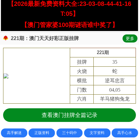
【2026最新免费资料大全:23-03-08-44-41-16
T:05】
【澳门管家婆100期谜语谁中奖了】
221期：澳门天天好彩正版挂牌
更多
221期
挂牌
35
火烧
蛇
横批
逆耳忠言
门数
04,05
六肖
羊马猪狗兔龙
查看澳门挂牌全篇记录
高手解迷
正版资料
三十码中
文字资料
高手心水