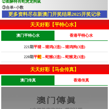
②图解特肖蛇虎龙狗鼠
③合单+小数
更多资料尽在新澳门开奖结果2025开奖记录
天天好彩【平特心水】
澳门平特心水
香港平特心水
221期
平猪→猪鸡(2连)→猪鸡狗(3连)
220期
平
蛇
→蛇猴(2连)→蛇猴龙(3连)
天天好彩【马会传真】
澳门传真
香港传真