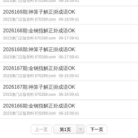
2023澳门正版资料 670288.com
06-18 09:41
2026169期:神算子解正掛成语OK
2023澳门正版资料 670288.com
06-18 09:41
2026168期:金钢指解正卦成语OK
2023澳门正版资料 670288.com
06-17 09:41
2026168期:神算子解正掛成语OK
2023澳门正版资料 670288.com
06-17 09:41
2026167期:金钢指解正卦成语OK
2023澳门正版资料 670288.com
06-16 09:41
2026167期:神算子解正掛成语OK
2023澳门正版资料 670288.com
06-16 09:41
2026166期:金钢指解正卦成语OK
2023澳门正版资料 670288.com
06-15 09:41
上一页
第1页
下一页