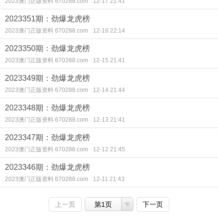
2023澳门正版资料 670288.com
12-17 21:41
2023351期：劲爆龙虎榜
2023澳门正版资料 670288.com
12-16 22:14
2023350期：劲爆龙虎榜
2023澳门正版资料 670288.com
12-15 21:41
2023349期：劲爆龙虎榜
2023澳门正版资料 670288.com
12-14 21:44
2023348期：劲爆龙虎榜
2023澳门正版资料 670288.com
12-13 21:41
2023347期：劲爆龙虎榜
2023澳门正版资料 670288.com
12-12 21:45
2023346期：劲爆龙虎榜
2023澳门正版资料 670288.com
12-11 21:43
上一页
第1页
下一页