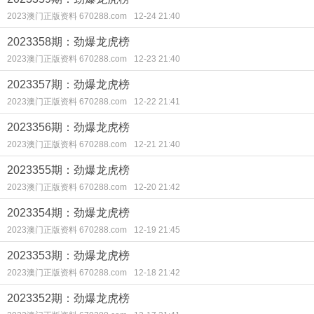
2023澳门正版资料 670288.com
12-24 21:40
2023358期：劲爆龙虎榜
2023澳门正版资料 670288.com
12-23 21:40
2023357期：劲爆龙虎榜
2023澳门正版资料 670288.com
12-22 21:41
2023356期：劲爆龙虎榜
2023澳门正版资料 670288.com
12-21 21:40
2023355期：劲爆龙虎榜
2023澳门正版资料 670288.com
12-20 21:42
2023354期：劲爆龙虎榜
2023澳门正版资料 670288.com
12-19 21:45
2023353期：劲爆龙虎榜
2023澳门正版资料 670288.com
12-18 21:42
2023352期：劲爆龙虎榜