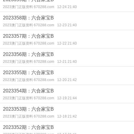
2023澳门正版资料 670288.com
12-24 21:40
2023358期：六合家宝B
2023澳门正版资料 670288.com
12-23 21:40
2023357期：六合家宝B
2023澳门正版资料 670288.com
12-22 21:40
2023356期：六合家宝B
2023澳门正版资料 670288.com
12-21 21:40
2023355期：六合家宝B
2023澳门正版资料 670288.com
12-20 21:42
2023354期：六合家宝B
2023澳门正版资料 670288.com
12-19 21:44
2023353期：六合家宝B
2023澳门正版资料 670288.com
12-18 21:42
2023352期：六合家宝B