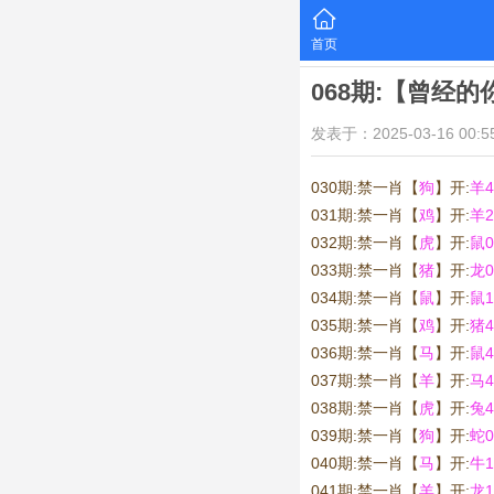
首页
068期:【曾经
发表于：2025-03-16 00:55
030期:禁一肖【
狗
】开:
羊4
031期:禁一肖【
鸡
】开:
羊2
032期:禁一肖【
虎
】开:
鼠0
033期:禁一肖【
猪
】开:
龙0
034期:禁一肖【
鼠
】开:
鼠1
035期:禁一肖【
鸡
】开:
猪4
036期:禁一肖【
马
】开:
鼠4
037期:禁一肖【
羊
】开:
马4
038期:禁一肖【
虎
】开:
兔4
039期:禁一肖【
狗
】开:
蛇0
040期:禁一肖
【
马
】开:
牛1
041期:禁一肖
【
羊
】开:
龙1