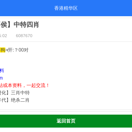
香港精华区
不侯】中特四肖
:02
6087670
羊狗
≯开:？00对
资料
m
站或本资料，一起交流！
进化】三肖中特
年代】绝杀二肖
返回首页