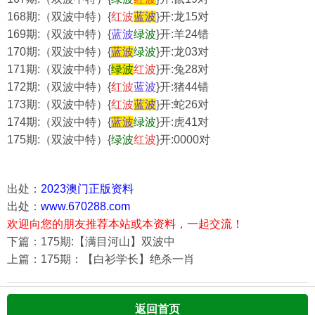
168期:（双波中特）{
红
波
蓝
波
}开:龙15对
169期:（双波中特）{
蓝
波
绿
波
}开:羊24错
170期:（双波中特）{
蓝
波
绿
波
}开:龙03对
171期:（双波中特）{
绿
波
红
波
}开:兔28对
172期:（双波中特）{
红
波
蓝
波
}开:猪44错
173期:（双波中特）{
红
波
蓝
波
}开:蛇26对
174期:（双波中特）{
蓝
波
绿
波
}开:虎41对
175期:（双波中特）{
绿
波
红
波
}开:0000对
出处：
2023澳门正版资料
出处：
www.670288.com
欢迎向您的朋友推荐本站或本资料，一起交流！
下篇：175期:【满目河山】双波中
上篇：175期：【白衫学长】绝杀一肖
返回首页