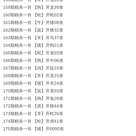
159期精杀一肖 【狗】开龙39准
160期精杀一肖 【蛇】开蛇02准
161期精杀一肖 【牛】开猪08准
162期精杀一肖 【鼠】开猪32准
163期精杀一肖 【羊】开马37准
164期精杀一肖 【猪】开狗21准
165期精杀一肖 【蛇】开龙03准
166期精杀一肖 【狗】开牛06准
167期精杀一肖 【鸡】开鼠19准
168期精杀一肖 【羊】开龙15准
169期精杀一肖 【猪】开羊24准
170期精杀一肖 【鼠】开龙03准
171期精杀一肖 【狗】开兔28准
172期精杀一肖 【虎】开猪44准
173期精杀一肖 【羊】开蛇26准
174期精杀一肖 【蛇】开虎41准
175期精杀一肖 【猪】开0000准